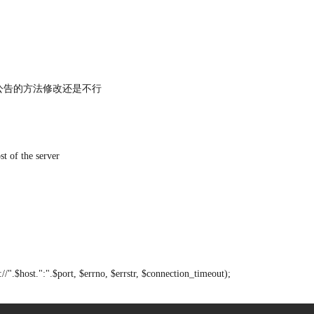
你们公告的方法修改还是不行
t of the server
/".$host.":".$port, $errno, $errstr, $connection_timeout);