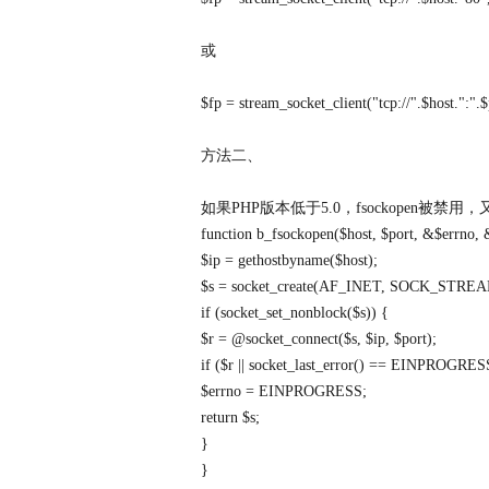
或
$fp = stream_socket_client("tcp://".$host.":".$p
方法二、
如果PHP版本低于5.0，fsockopen被禁用，又没
function b_fsockopen($host, $port, &$errno, &
$ip = gethostbyname($host);
$s = socket_create(AF_INET, SOCK_STREAM
if (socket_set_nonblock($s)) {
$r = @socket_connect($s, $ip, $port);
if ($r || socket_last_error() == EINPROGRES
$errno = EINPROGRESS;
return $s;
}
}