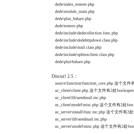
dede\index_testenv.php
dede\module_main.php
dede\plus_bshare.php
dede\testenv.php
dede\include\dedecollection.func.php
dede\include\dedehttpdown.class.php
dede\include\mail.class.php
dede\include\sphinxclient.class.php
dede\plus\bshare.php
Discuz! 2.5：
source\function\function_core.php 
uc_client\client.php 这个文件有2处fsoc
uc_client\lib\sendmail.inc.php
uc_client\model\misc.php 这个文件有2处
uc_server\install\func.inc.php 这个文
uc_server\lib\sendmail.inc.php
uc_server\model\misc.php 这个文件有2处