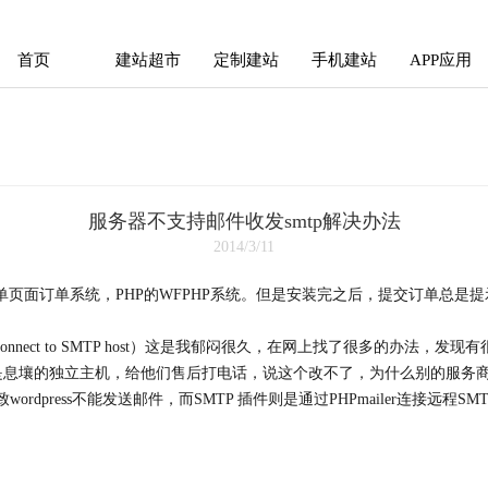
首页
建站超市
定制建站
手机建站
APP应用
首页
建站超市
定制建站
手机建站
APP应用
服务器不支持邮件收发smtp解决办法
2014/3/11
页面订单系统，PHP的WFPHP系统。但是安装完之后，提交订单总是提
 not connect to SMTP host）这是我郁闷很久，在网上找了很多的
禁用了，我使用的是息壤的独立主机，给他们售后打电话，说这个改不了，为什么别的
ordpress不能发送邮件，而SMTP 插件则是通过PHPmailer连接远