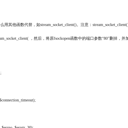
其他函数代替，如stream_socket_client()。注意：stream_socket_client
m_socket_client( ，然后，将原fsockopen函数中的端口参数“80”删掉，并加
;
 $connection_timeout);
$errno, $errstr, 30);