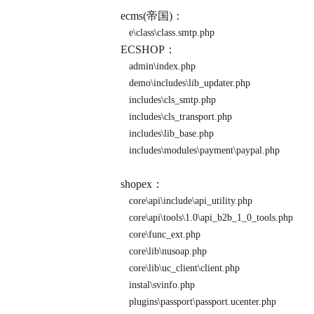
ecms(帝国)：
e\class\class.smtp.php
ECSHOP：
admin\index.php
demo\includes\lib_updater.php
includes\cls_smtp.php
includes\cls_transport.php
includes\lib_base.php
includes\modules\payment\paypal.php
shopex：
core\api\include\api_utility.php
core\api\tools\1.0\api_b2b_1_0_tools.php
core\func_ext.php
core\lib\nusoap.php
core\lib\uc_client\client.php
instal\svinfo.php
plugins\passport\passport.ucenter.php