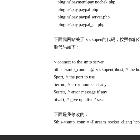
plugins\payment\pay.nochek.php
plugins\pay.paypal.php
plugins\pay.paypal.server.php
plugins\pay.paypal_cn.php
下面我网站关于fsockopen的代码，按照
源代码如下：
// connect to the smtp server
$this->smtp_conn = @fsockopen($host, // the hos
$port, // the port to use
$errno, // error number if any
$errstr, // error message if any
$tval); // give up after ? secs
下面是我修改的：
$this->smtp_conn = @stream_socket_client("tcp:/