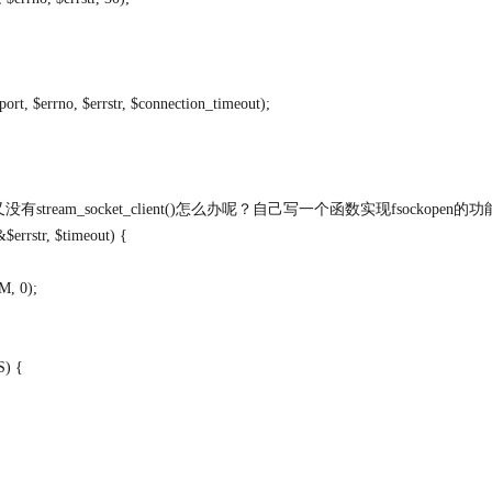
ort, $errno, $errstr, $connection_timeout);
有stream_socket_client()怎么办呢？自己写一个函数实现fsockope
$errstr, $timeout) {
, 0);
S) {