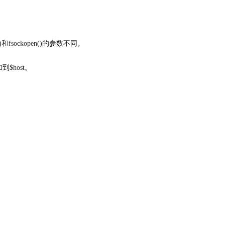
()和fsockopen()的参数不同。
到$host。