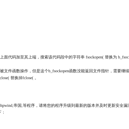
面代码加至其上端，搜索该代码段中的字符串 fsockopen( 替换为 b_fsocko
文件函数操作，但是这个b_fsockopen函数没能返回文件指针，需要继续修改代码段
lose( 替换掉fclose( 。
phpwind,帝国,等程序，请将您的程序升级到最新的版本并及时更新安全
如下：