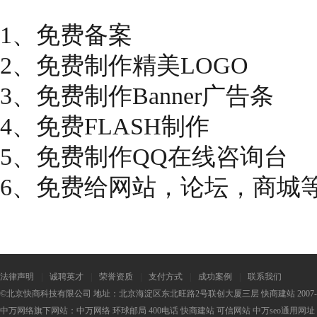
1、免费备案
2、免费制作精美LOGO
3、免费制作Banner广告条
4、免费FLASH制作
5、免费制作QQ在线咨询台
6、免费给网站，论坛，商城
法律声明
|
诚聘英才
|
荣誉资质
|
支付方式
|
成功案例
|
联系我们
©北京快商科技有限公司 地址：北京海淀区东北旺路2号联创大厦三层 快商建站 2007-2
中万网络旗下网站：
中万网络
环球邮局
400电话
快商建站
可信网站
中万seo
通用网址：