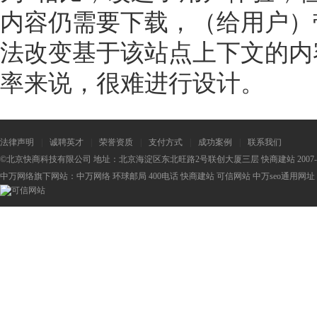
内容仍需要下载，（给用户）
法改变基于该站点上下文的内
率来说，很难进行设计。
法律声明
|
诚聘英才
|
荣誉资质
|
支付方式
|
成功案例
|
联系我们
©北京快商科技有限公司 地址：北京海淀区东北旺路2号联创大厦三层 快商建站 2007-2
中万网络旗下网站：
中万网络
环球邮局
400电话
快商建站
可信网站
中万seo
通用网址：