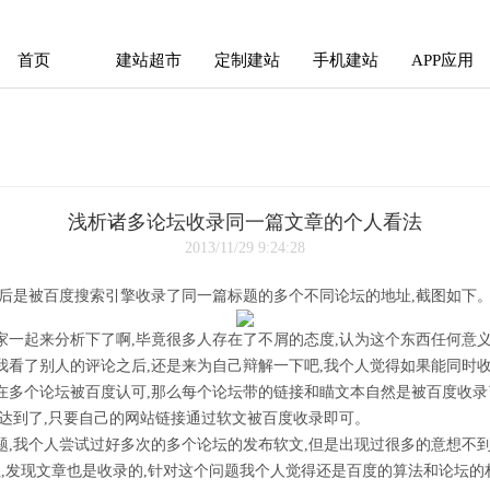
首页
建站超市
定制建站
手机建站
APP应用
首页
建站超市
定制建站
手机建站
APP应用
浅析诸多论坛收录同一篇文章的个人看法
2013/11/29 9:24:28
然后是被百度搜索引擎收录了同一篇标题的多个不同论坛的地址,截图如下
家一起来分析下了啊,毕竟很多人存在了不屑的态度,认为这个东西任何意义
我看了别人的评论之后,还是来为自己辩解一下吧,我个人觉得如果能同时
在多个论坛被百度认可,那么每个论坛带的链接和瞄文本自然是被百度收录
经达到了,只要自己的网站链接通过软文被百度收录即可。
题,我个人尝试过好多次的多个论坛的发布软文,但是出现过很多的意想不到
址,发现文章也是收录的,针对这个问题我个人觉得还是百度的算法和论坛的