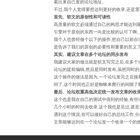
索出来自己发的论坛地址。
不过,我个人觉得要想达到更好的收录,还是
首先、软文的原创性和可读性
高质量的软文必须通过自己的构思才能达到最
引擎对于原创的东西一向是比较的认可了啊
我个人也曾经做个以下的操作,把自己以前在
是告诉了我们的原创的必要性和重要的意义
其实、建议文章在多个论坛的同步发布
我建议大家的做法就是软文写完之后,在多个
论坛的提前编辑,然后是同时发布,虽然同时
这个操作的做法是因为,一个论坛发完之后接
间了,这个时间也正好是蜘蛛来爬行的间隙了啊
最后、论坛权重高低决定统一发布文章的收
这个也是我在自己的测试中得到的经验,有些
几个小时的时间去收录,这个我也是见过;甚
遇到这个情况,你可以做好自己的总结工作,
文章能够达到在一个论坛发一个收录一个的