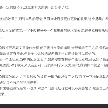
需要一定的技巧了,这里来和大家的一起分享了吧。
好的效果了,通过自己的原创,从而来让百度更好更快的收录,这个是我在
。
论坛里发的软文,一字不改在另外一个权重高的论坛发表过,但是觉得收录很
了。
论坛打开发表文章操作步骤,然后进行文章的编辑,全部编辑完了之后,最后
的先后肯定有差距,但是至少几秒的误差我觉得百度还是可以接受的。
着一个论坛发,当中的延迟太长了,如果需要在10多个论坛发布,那么到了最
,因此,对于收录来说会起到一定的影响个人认为,因此,我的操作就是一起
录
论坛高的地方,几乎是秒收的状态,一圈的论坛发完之后,百度一下地址就是
至遇到过不收录的论坛也有。
分析出哪些论坛经常不收录,对这个问题论坛你就可以不用去发了,然后自己
效果。