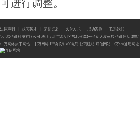
可进行调整。
法律声明
|
诚聘英才
|
荣誉资质
|
支付方式
|
成功案例
|
联系我们
©北京快商科技有限公司 地址：北京海淀区东北旺路2号联创大厦三层 快商建站 2007-2
中万网络旗下网站：
中万网络
环球邮局
400电话
快商建站
可信网站
中万seo
通用网址：