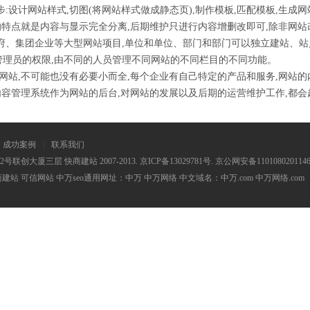
:设计网站样式,切图(将网站样式做成静态页),制作模板,匹配模板,生成网
站最大的特点就是内容与显示完全分离,后期维护只进行内容增删改即可,除非
府、集团企业等大型网站项目,单位和单位、部门和部门可以独立建站、站
理员的权限,由不同的人员管理不同网站的不同栏目的不同功能。
站,不可能也没有必要小而全,每个企业有自己特定的产品和服务,网站
操作方便的内容管理系统作为网站的后台,对网站的发展以及后期的运营维护工作,
成功案例
|
联系我们
创大厦三层 快商建站 2007-2013.
京ICP备13029781号
. 京公网安备110108020114
商建站
可信网站
中万seo
通用网址：中万 中万网络 中文域名：中万.com 中万网络.com