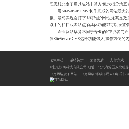
理思想决定了用其建站非常方便,大概分为五步
用SiteServer CMS 制作完成的网
板。最终实现会打字即可维护网站,尤其是政
点中的栏目或者站点的具体功能都可以设置管
企业网站毕竟不同于专业的ICP或者门户网
像SiteServer CMS这样功能强大,
法律声明
|
诚聘英才
|
荣誉资质
|
支付方式
|
©北京快商科技有限公司 地址：北京海淀区东北旺路2号联
中万网络旗下网站：
中万网络
环球邮局
400电话
快