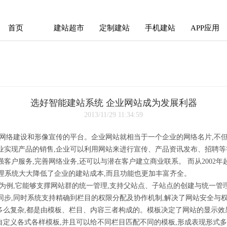
首页
建站超市
定制建站
手机建站
APP应用
首页
建站超市
定制建站
手机建站
APP应用
选好智能建站系统 企业网站成为发展利器
2013/11/29 11:34:59
行网络建设和形像宣传的平台。企业网站就相当于一个企业的网络名片,不
业实现产品的销售,企业可以利用网站来进行宣传、产品资讯发布、招聘等
户服务,完善网络业务,还可以与潜在客户建立商业联系。 而从2002年
管理系统大大降低了企业的建站成本,而且功能也更加丰富齐全。
CMS为例,它能够支撑网站群的统一管理,支持父站点、子站点的创建与统一
同步,同时系统支持精确到栏目的权限分配及协作机制,解决了网站安全与
多么复杂,都是由模板、栏目、内容三者构成的。模板决定了网站的显示效
站可以自定义各式各样模板,并且可以给不同栏目匹配不同的模板,形成表现形式多样的网