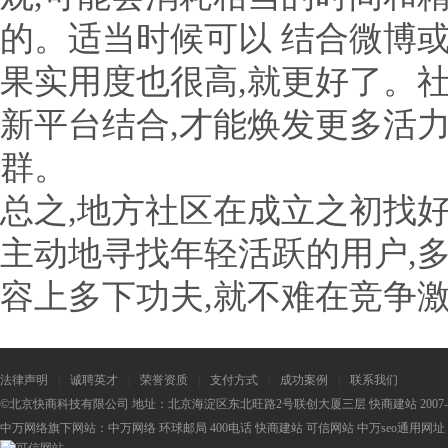
的。适当时候可以 结合微博或S
果实用度也很高,就更好了。
新平台结合,才能焕发更多活力
群。
总之,地方社区在成立之初找
主动地寻找年轻活跃的用户,
容上多下功夫,就不难在竞争
法律声明
|
诚聘英才
|
荣誉资质
|
支付方式
|
成功案例
|
联系我们
©北京快商科技有限公司 地址：北京海淀区东北旺路2号联创大厦三层 快商建站 2007-2
中万网络旗下网站：
中万网络
环球邮局
400电话
快商建站
可信网站
中万seo
通用网址：