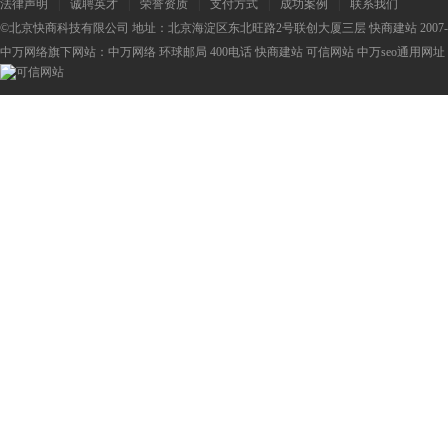
法律声明
|
诚聘英才
|
荣誉资质
|
支付方式
|
成功案例
|
联系我们
©北京快商科技有限公司 地址：北京海淀区东北旺路2号联创大厦三层 快商建站 2007-2
中万网络旗下网站：
中万网络
环球邮局
400电话
快商建站
可信网站
中万seo
通用网址：