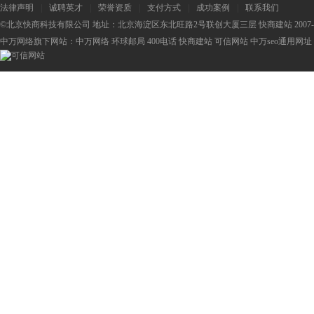
法律声明
|
诚聘英才
|
荣誉资质
|
支付方式
|
成功案例
|
联系我们
©北京快商科技有限公司 地址：北京海淀区东北旺路2号联创大厦三层 快商建站 2007-2
中万网络旗下网站：
中万网络
环球邮局
400电话
快商建站
可信网站
中万seo
通用网址：