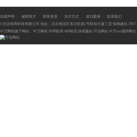
法律声明
|
诚聘英才
|
荣誉资质
|
支付方式
|
成功案例
|
联系我们
©北京快商科技有限公司 地址：北京海淀区东北旺路2号联创大厦三层 快商建站 2007-2
中万网络旗下网站：
中万网络
环球邮局
400电话
快商建站
可信网站
中万seo
通用网址：