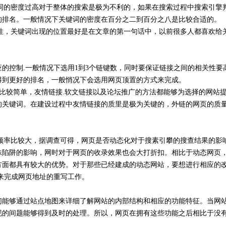
词的密度过高对于整体的搜索是极为不利的，如果在搜索过程中搜索引擎
的排名。一般情况下关键词的密度在百分之二到百分之八是比较合适的。
性，关键词出现的位置最好是在文章的第一句话中，以前很多人都喜欢给
控制.一般情况下选用1到3个链键数，同时要保证链接之间的相关性要
得到更好的排名，一般悄况下会选用网页顶置的方式来完成。
比较简单，友情链接.软文链接以及论坛推广的方法都能够为选择的网站
的关键词。在建设过程中友情链接的质里是极为关键的，外链的网页的质
用频率比较大，据调查可得，网页是否动态化对于搜素引攀的搜查结果的影
蜘蛛陷阱的影响，网时对于网页的收录效果也会大打折扣。相比于动态网页
方面都具有较大的优势。对于那些已经建成的动态网站，要想进行相应的
L来完成网页地址的重写工作。
够通过站点地图来详细了解网站的内部结构和相应的功能特征。当网站
现的间题能够得到及时的处理。所以，网页在拥有这些功能之后相比于没