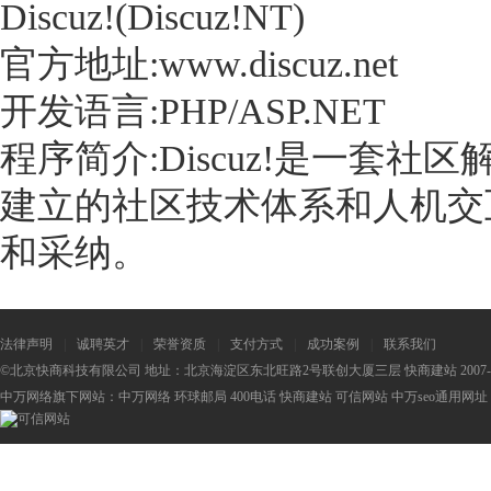
Discuz!(Discuz!NT)
官方地址:www.discuz.net
开发语言:PHP/ASP.NET
程序简介:Discuz!是一套社区
建立的社区技术体系和人机交
和采纳。
法律声明
|
诚聘英才
|
荣誉资质
|
支付方式
|
成功案例
|
联系我们
©北京快商科技有限公司 地址：北京海淀区东北旺路2号联创大厦三层 快商建站 2007-2
中万网络旗下网站：
中万网络
环球邮局
400电话
快商建站
可信网站
中万seo
通用网址：