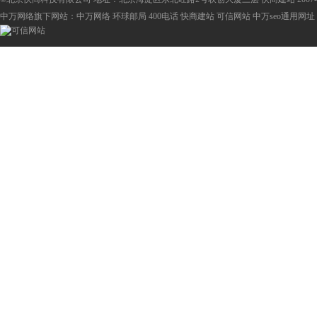
中万网络旗下网站：
中万网络
环球邮局
400电话
快商建站
可信网站
中万seo
通用网址：