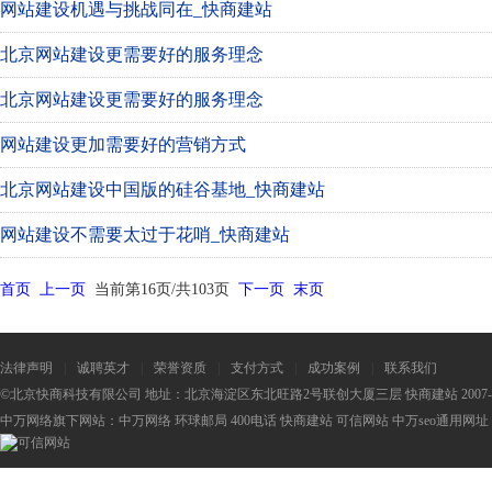
网站建设机遇与挑战同在_快商建站
北京网站建设更需要好的服务理念
北京网站建设更需要好的服务理念
网站建设更加需要好的营销方式
北京网站建设中国版的硅谷基地_快商建站
网站建设不需要太过于花哨_快商建站
首页
上一页
当前第16页/共103页
下一页
末页
法律声明
|
诚聘英才
|
荣誉资质
|
支付方式
|
成功案例
|
联系我们
©北京快商科技有限公司 地址：北京海淀区东北旺路2号联创大厦三层 快商建站 2007-2
中万网络旗下网站：
中万网络
环球邮局
400电话
快商建站
可信网站
中万seo
通用网址：