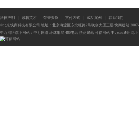
法律声明
|
诚聘英才
|
荣誉资质
|
支付方式
|
成功案例
|
联系我们
©北京快商科技有限公司 地址：北京海淀区东北旺路2号联创大厦三层 快商建站 2007-2
中万网络旗下网站：
中万网络
环球邮局
400电话
快商建站
可信网站
中万seo
通用网址：