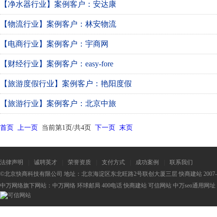
【净水器行业】案例客户：安达康
【物流行业】案例客户：林安物流
【电商行业】案例客户：宇商网
【财经行业】案例客户：easy-fore
【旅游度假行业】案例客户：艳阳度假
【旅游行业】案例客户：北京中旅
首页
上一页
当前第1页/共4页
下一页
末页
法律声明
|
诚聘英才
|
荣誉资质
|
支付方式
|
成功案例
|
联系我们
©北京快商科技有限公司 地址：北京海淀区东北旺路2号联创大厦三层 快商建站 2007-2
中万网络旗下网站：
中万网络
环球邮局
400电话
快商建站
可信网站
中万seo
通用网址：