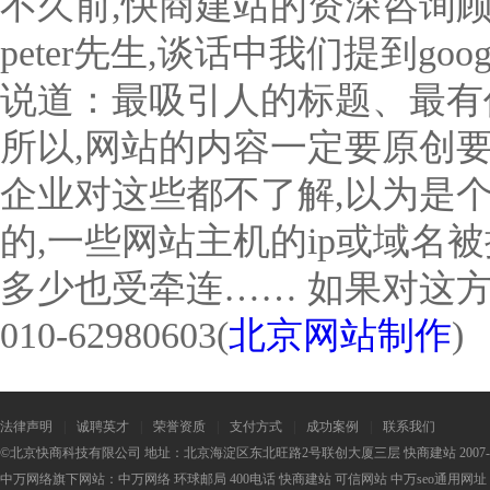
不久前,快商建站的资深咨询顾问
peter先生,谈话中我们提到goo
说道：最吸引人的标题、最有价
所以,网站的内容一定要原创要
企业对这些都不了解,以为是
的,一些网站主机的ip或域名
多少也受牵连…… 如果对这
010-62980603(
北京网站制作
)
法律声明
|
诚聘英才
|
荣誉资质
|
支付方式
|
成功案例
|
联系我们
©北京快商科技有限公司 地址：北京海淀区东北旺路2号联创大厦三层 快商建站 2007-2
中万网络旗下网站：
中万网络
环球邮局
400电话
快商建站
可信网站
中万seo
通用网址：